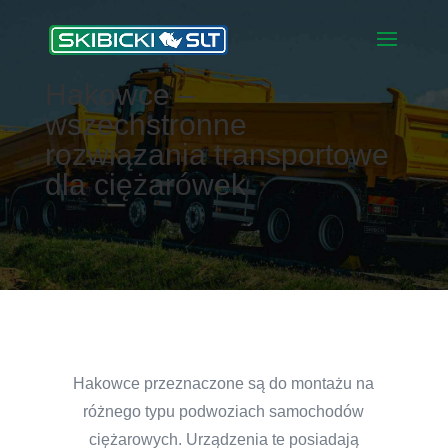
Hakowce –
wszechstronne
rozwiązania transportowe
dla ciężarówek
Hakowce przeznaczone są do montażu na
różnego typu podwoziach samochodów
ciężarowych. Urządzenia te posiadają